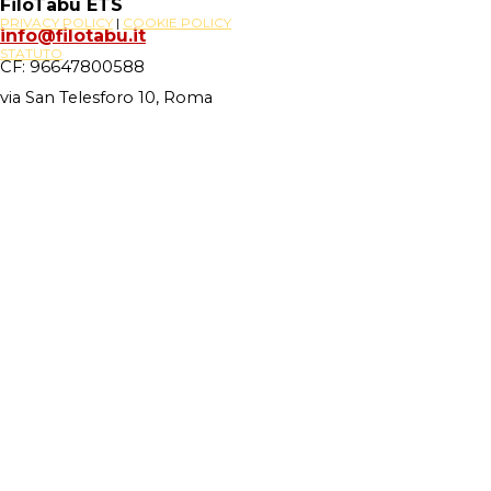
FiloTabù ETS
PRIVACY POLICY
|
COOKIE POLICY
info@filotabu.it
STATUTO
CF: 96647800588
via San Telesforo 10, Roma
Site Powered By
Novus88
Torna ai contenuti