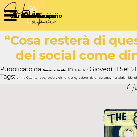
Vai ai contenuti
Salta menù
Chi Siamo
Articoli
Diventa socio
Partecipa
Sostienici
“Cosa resterà di ques
dei social come di
Pubblicato da
in
· Giovedì 11 Set 2
Benedetta Ala
Articoli
Tags:
,
,
,
,
,
,
,
,
anni
Ottanta
sud
social
dimensione
esistenziale
cultura
nostalgia
identi