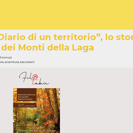
iario di un territorio”, lo sto
 dei Monti della Laga
3 minuti
ura
,
avventura
,
escursioni