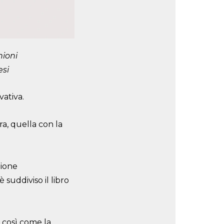
hioni
esi
vativa.
ra, quella con la
zione
suddiviso il libro
e così come la