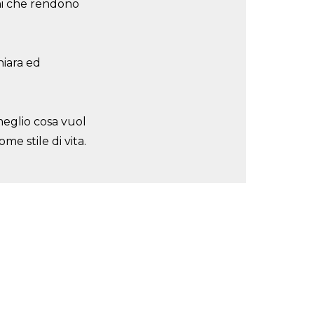
ghi che rendono
hiara ed
meglio cosa vuol
e stile di vita.