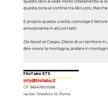
questo libro si vede molto chiaramente la lor
questa zona al confine tra Abruzzo, Marche 
E proprio questa unicità, coinvolge il lettor
emozionante in alcuni tratti.
Da Ascoli al Ceppo. Diario di un territorio
è u
dire vivere la montagna, andare in montagna
FiloTabù ETS
PRIVACY POLICY
|
COOKIE POLICY
info@filotabu.it
STATUTO
CF: 96647800588
via San Telesforo 10, Roma
Site Powered By
Novus88