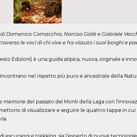
di Domenico Cornacchia, Narciso Galiè e Gabriele Vecc
traverso le voci di chi vive e ha vissuto i suoi borghi e pa
esto Edizioni) è una guida atipica, nuova, originale e inno
si incontrano nel rispetto più puro e ancestrale della Natu
lle memorie del passato dei Monti della Laga con l'innova
tono di visualizzare e seguire le quattro tappe in cui è 
ia.
i escursioni e trekking, sia l’esperto di nuove tecnologi