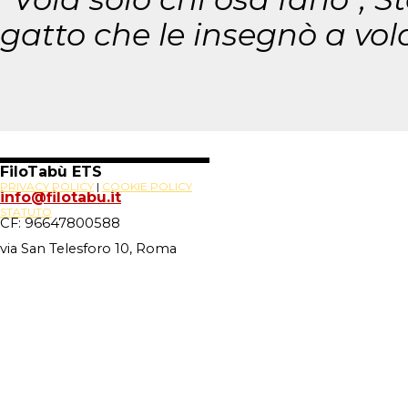
gatto che le insegnò a vol
FiloTabù ETS
PRIVACY POLICY
|
COOKIE POLICY
info@filotabu.it
STATUTO
CF: 96647800588
via San Telesforo 10, Roma
Site Powered By
Novus88