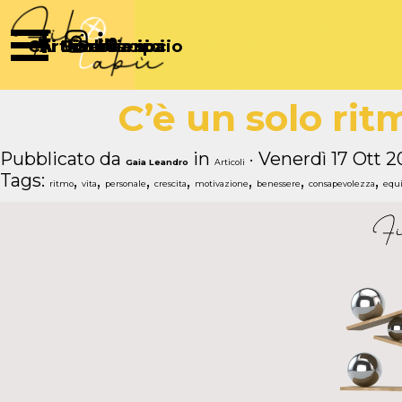
Vai ai contenuti
Salta menù
Chi Siamo
Articoli
Diventa socio
Partecipa
Sostienici
C’è un solo ritm
Pubblicato da
in
· Venerdì 17 Ott 2
Gaia Leandro
Articoli
Tags:
,
,
,
,
,
,
,
ritmo
vita
personale
crescita
motivazione
benessere
consapevolezza
equi