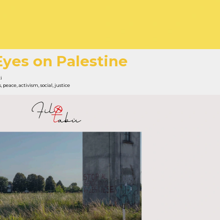
Eyes on Palestine
i
s
,
peace
,
activism
,
social
,
justice