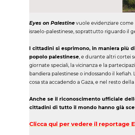
Eyes on Palestine
vuole evidenziare come le
israelo-palestinese, soprattutto riguardo il g
I cittadini si esprimono, in maniera più 
popolo palestinese
, e durante altri corte
giornate speciali, la vicinanza e la partecip
bandiera palestinese o indossando il kefiah. L
cosa sta accadendo a Gaza, e nel resto della
Anche se il riconoscimento ufficiale dell
cittadini di tutto il mondo hanno già sc
Clicca qui per vedere il reportage 