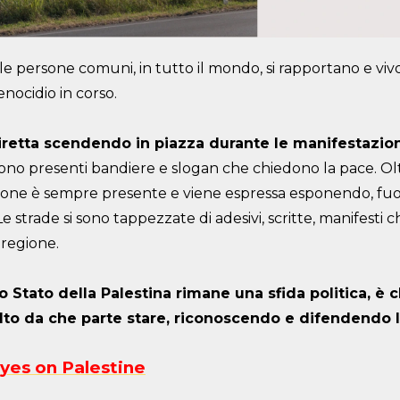
 persone comuni, in tutto il mondo, si rapportano e vivon
enocidio in corso.
diretta scendendo in piazza durante le manifestazioni
i sono presenti bandiere e slogan che chiedono la pace. O
azione è sempre presente e viene espressa esponendo, fuori
e strade si sono tappezzate di adesivi, scritte, manifesti c
 regione.
o Stato della Palestina rimane una sfida politica, è c
elto da che parte stare, riconoscendo e difendendo la
Eyes on Palestine