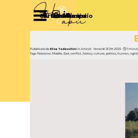
Vai ai contenuti
Salta menù
Chi Siamo
Articoli
Diventa socio
Partecipa
Sostienici
Pubblicato da
Elisa Todeschini
in
Articoli
· Venerdì 31 Ott 2025 ·
1 minut
Tags:
Palestine
,
Middle
,
East
,
conflict
,
history
,
culture
,
politics
,
human
,
right