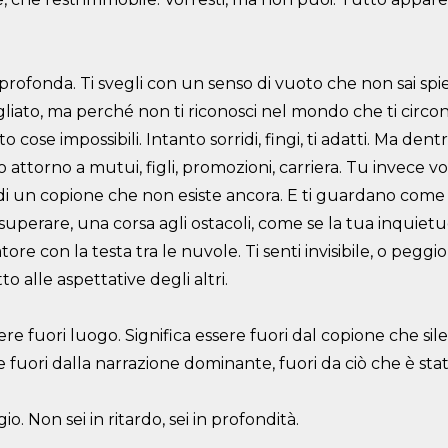
 profonda. Ti svegli con un senso di
vuoto che non sai spi
liato, ma perché non ti riconosci nel mondo che ti circond
to cose impossibili. Intanto sorridi,
fingi, ti adatti. Ma den
o attorno a mutui, figli, promozioni,
carriera. Tu invece vo
 di un copione che non esiste ancora. E ti guardano come 
superare, una corsa agli ostacoli,
come se la tua inquietu
ore con la testa tra le nuvole. Ti senti invisibile, o peggio
to alle aspettative degli altri.
re fuori luogo. Significa essere
fuori dal copione che si
e fuori dalla narrazione dominante, fuori da ciò che è stato
o. Non sei in ritardo, sei in
profondità.