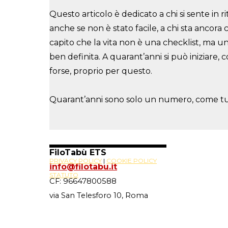
Questo articolo è dedicato a chi si sente in ri
anche se non è stato facile, a chi
sta ancora 
capito che la vita non è una checklist, ma
ben definita. A quarant’anni
si può iniziare,
forse, proprio per questo.
Quarant’anni sono solo un numero, come tutti
FiloTabù ETS
PRIVACY POLICY
|
COOKIE POLICY
info@filotabu.it
STATUTO
CF: 96647800588
via San Telesforo 10, Roma
Site Powered By
Novus88