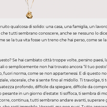
truito qualcosa di solido: una casa,
una famiglia, un lavoro
e
che tutti sembrano conoscere, anche se nessuno lo dic
come se la tua vita fosse un treno che hai
perso, come se la
uesto? Se hai cambiato città troppe
volte, persino paesi, l
li o semplicemente non hai trovato ancora “il tuo posto
go, fuori norma, come se non
appartenessi. E di questo non
iale, viscerale, che si sente fino al midollo. Ti travolge, ti 
guatezza profondo, difficile da
spiegare, difficile da comp
o pesante in un giorno d’estate: ti soffoca, ti sembra di mor
 scorre, continua, tutti sembrano
andare avanti, superare gl
e, che resti immobile. Vorresti, ma non puoi. Tutto appar