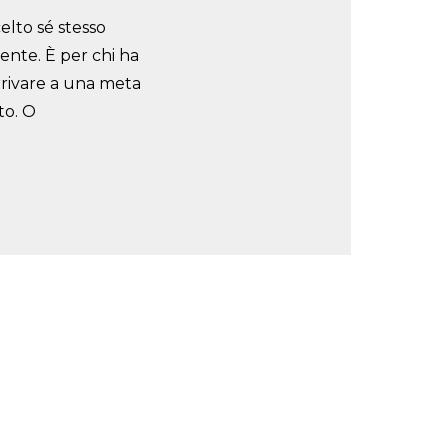
celto sé stesso
rente. È
per chi ha
rrivare a una meta
to. O