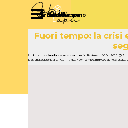
Vai ai contenuti
Salta menù
Chi Siamo
Articoli
Diventa socio
Partecipa
Sostienici
Fuori tempo: la crisi
seg
Pubblicato da
Claudia Cosa Burca
in
Articoli
· Venerdì 05 Dic 2025 ·
3 m
Tags:
crisi
,
esistenziale
,
40
,
anni
,
vita
,
Fuori
,
tempo
,
introspezione
,
crescita
,