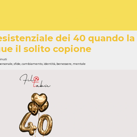
 esistenziale dei 40 quando la
ue il solito copione
inuti
personale
,
sfide
,
cambiamento
,
identità
,
benessere
,
mentale