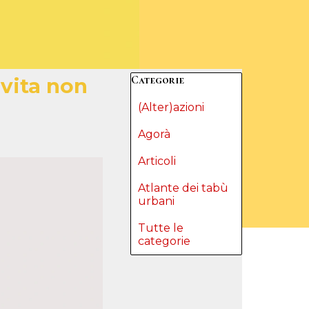
Salta blocco Categorie
Categorie
 vita non
(Alter)azioni
Agorà
Articoli
Atlante dei tabù
urbani
Tutte le
categorie