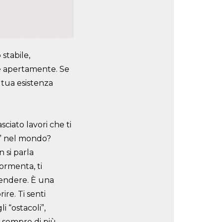
 stabile,
e apertamente. Se
 tua esistenza
asciato lavori che ti
” nel
mondo?
 si parla
tormenta, ti
rendere. È una
ire. Ti senti
i “ostacoli”,
e sempre di più