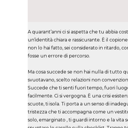
A quarant’anni ci si aspetta che tu abbia cos
un’identità chiara e rassicurante. È il copion
non
lo hai fatto, sei considerato in ritardo, 
fosse un errore di percorso.
Ma cosa succede se non hai nulla di tutto q
svuotavano, scelto relazioni non
convenziona
Succede che ti senti fuori tempo, fuori luo
facilmente. Ci si vergogna. È una crisi
esistenz
scuote, ti isola. Ti porta a un senso di inade
tristezza che ti accompagna come un
vestit
solo, emarginato , ti guardi intorno e la vita
spuntare le caselle sulla checklist. Tranne
t