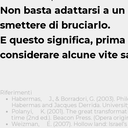
Non basta adattarsi a un
arlo.
smettere di bruci
E questo significa, prima 
considerare alcune vite sa
Riferimenti
Habermas, J., & Borradori, G. (2003). Phi
Habermas and Jacques Derrida. Universi
Polanyi, K. (2001). The great transformat
time (2nd ed.). Beacon Press. (Opera orig
Weizman, E. (2007). Hollow land: Israel’