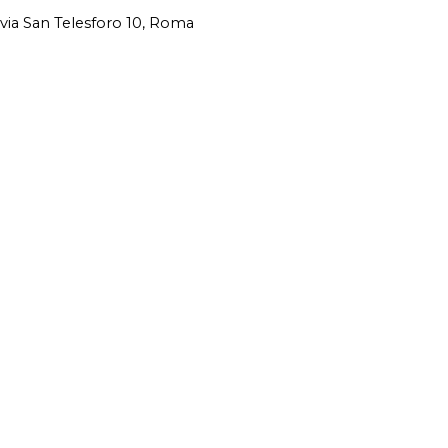
via San Telesforo 10, Roma
Site Powered By
Novus88
Torna ai contenuti