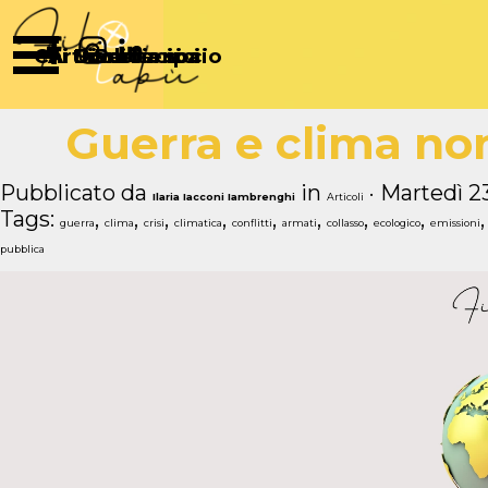
Vai ai contenuti
Salta menù
Chi Siamo
Articoli
Diventa socio
Partecipa
Sostienici
Guerra e clima no
Pubblicato da
in
· Martedì 2
Ilaria Iacconi Iambrenghi
Articoli
Tags:
,
,
,
,
,
,
,
,
guerra
clima
crisi
climatica
conflitti
armati
collasso
ecologico
emissioni
pubblica