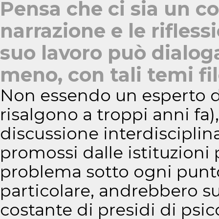
Pensa che ci sia un c
narrazione e le rifles
suo lavoro può dialog
meno, con tali temi fil
Non essendo un esperto di f
risalgono a troppi anni fa)
discussione interdisciplin
promossi dalle istituzioni p
problema sotto ogni punto 
particolare, andrebbero s
costante di presidi di psi