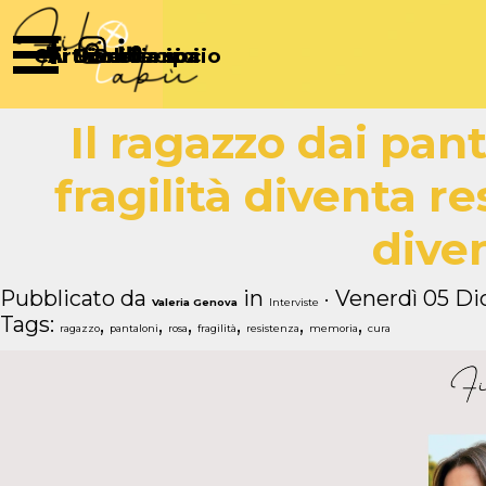
Vai ai contenuti
Salta menù
Chi Siamo
Articoli
Diventa socio
Partecipa
Sostienici
Il ragazzo dai pan
fragilità diventa r
dive
Pubblicato da
in
· Venerdì 05 Di
Valeria Genova
Interviste
Tags:
,
,
,
,
,
,
ragazzo
pantaloni
rosa
fragilità
resistenza
memoria
cura