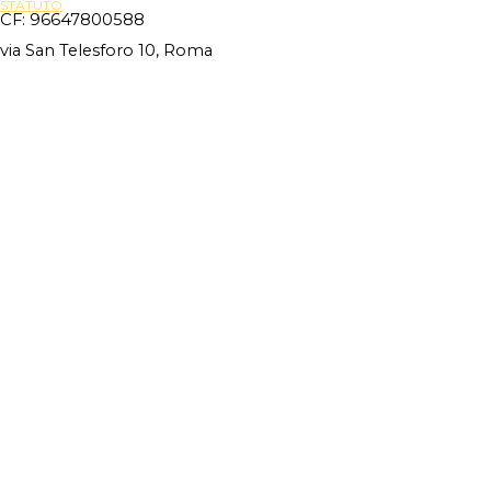
STATUTO
CF: 96647800588
via San Telesforo 10, Roma
Site Powered By
Novus88
Torna ai contenuti