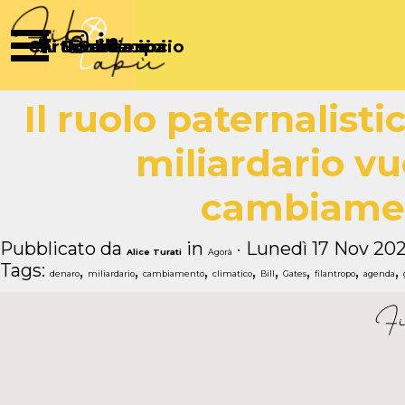
Vai ai contenuti
Salta menù
Chi Siamo
Articoli
Diventa socio
Partecipa
Sostienici
Il ruolo paternalist
miliardario vuo
cambiamen
Pubblicato da
in
· Lunedì 17 Nov 202
Alice Turati
Agorà
Tags:
,
,
,
,
,
,
,
,
denaro
miliardario
cambiamento
climatico
Bill
Gates
filantropo
agenda