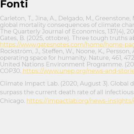
Fonti
Carleton, T., Jina, A., Delgado, M., Greenstone, M
global mortality consequences of climate chan
The Quarterly Journal of Economics, 137(4), 2
Gates, B. (2025, ottobre). Three tough truths 
https://www.gatesnotes.com/home/home-page
Rockström, J., Steffen, W., Noone, K., Persson, Å.
operating space for humanity. Nature, 461, 47
United Nations Environment Programme. (2025
COP30.
https://www.unep.org/news-and-storie
Climate Impact Lab. (2020, August 3). Global 
surpass the current death rate of all infectiou
Chicago.
https://impactlab.org/news-insights