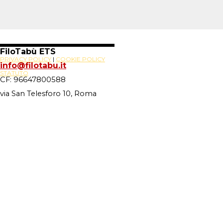
FiloTabù ETS
PRIVACY POLICY
|
COOKIE POLICY
info@filotabu.it
STATUTO
CF: 96647800588
via San Telesforo 10, Roma
Site Powered By
Novus88
Torna ai contenuti