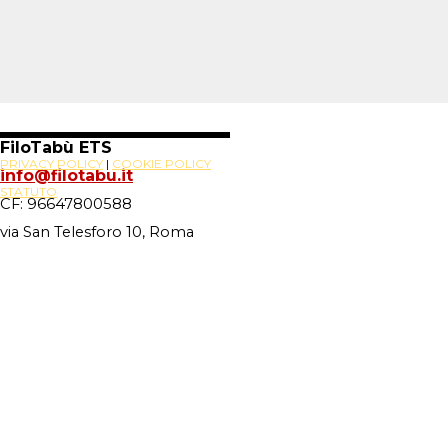
FiloTabù ETS
PRIVACY POLICY
|
COOKIE POLICY
info@filotabu.it
STATUTO
CF: 96647800588
via San Telesforo 10, Roma
Site Powered By
Novus88