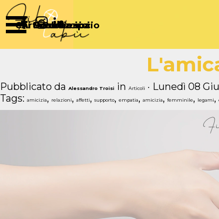
Vai ai contenuti
Salta menù
Chi Siamo
Articoli
Diventa socio
Partecipa
Sostienici
L'amic
Pubblicato da
in
· Lunedì 08 Giu
Alessandro Troisi
Articoli
Tags:
,
,
,
,
,
,
,
,
amicizia
relazioni
affetti
supporto
empatia
amicizia
femminile
legami