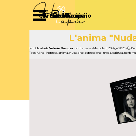
Vai ai contenuti
Salta menù
Chi Siamo
Articoli
Diventa socio
Partecipa
Sostienici
L'anima "Nuda 
Pubblicato da
Valeria Genova
in
Interviste
· Mercoledì 20 Ago 2025 ·
15 
Tags:
Aline
,
Improta
,
anima
,
nuda
,
arte
,
espressione
,
moda
,
cultura
,
perfor