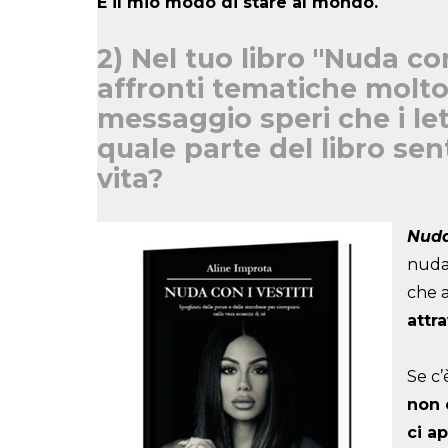
È il mio modo di stare al mondo.
2) Nel tuo libro "Nuda con
affronti tematiche molto 
messaggio speri che i let
quale parte del libro se
vita?
Nuda
nuda,
che a
attr
Se c’
non 
ci a