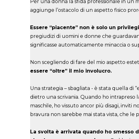
Per una donna la sfida professionale in un 
aggiunge l’ostacolo di un aspetto fisico pr
Essere “piacente” non è solo un privilegi
pregiudizi di uomini e donne che guardavano 
significasse automaticamente minaccia o sup
Non scegliendo di fare del mio aspetto esteti
essere “oltre” il mio involucro.
Una strategia – sbagliata - è stata quella di “
dietro una scrivania. Quando ho intrapreso l
maschile, ho vissuto ancor più disagi, inviti 
bravura non sarebbe mai stata vista, che le 
La svolta è arrivata quando ho smesso di