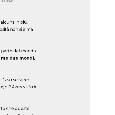
alcuna in più.
sità non si è mai
a parte del mondo.
 di me due mondi,
 lo sa se sarei
gni? Avrei visto il
erto che queste