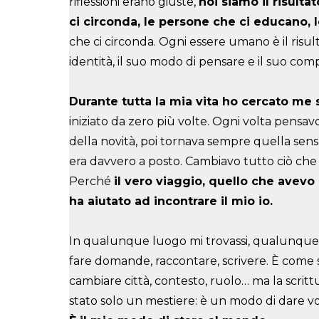
riflessioni erano giuste,
noi siamo il risulta
ci circonda, le persone che ci educano, 
che ci circonda. Ogni essere umano è il risult
identità, il suo modo di pensare e il suo co
Durante tutta la mia vita ho cercato me 
iniziato da zero più volte. Ogni volta pensavo
della novità, poi tornava sempre quella sen
era davvero a posto. Cambiavo tutto ciò che
Perché
i
l vero viaggio, quello che avevo 
ha aiutato ad incontrare il mio io.
In qualunque luogo mi trovassi, qualunque l
fare domande, raccontare, scrivere. È come se
cambiare città, contesto, ruolo… ma la scrittu
stato solo un mestiere: è un modo di dare voce