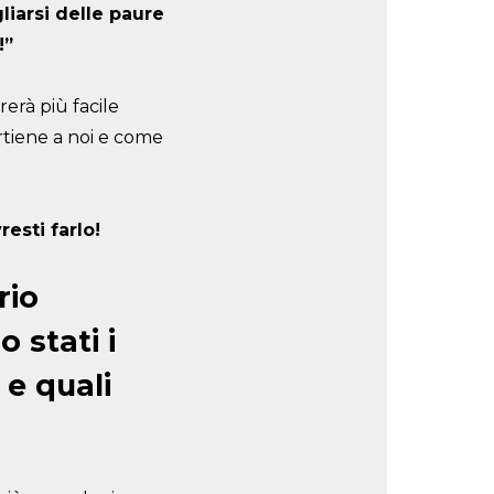
iarsi delle paure
!”
rerà più facile
rtiene a noi e come
esti farlo!
rio
 stati i
 e quali