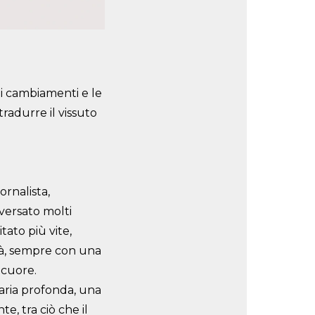
, i cambiamenti e le
radurre il vissuto
iornalista,
aversato molti
tato più vite,
ttà, sempre con una
cuore.
taria profonda, una
nte, tra ciò che il