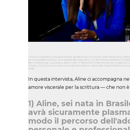
* Aline Improta è una giornalista, ghostwriter e autrice italo-brasiliana. Nata 
prima pubblicazione, una poesia per bambini, sul famoso quotidiano Il Matti
del marketing. Laureata a pieni voti in Relazioni Internazionali, si specia
amore: inizia la la carriera come ghostwriter e riprende il giornalismo co
web.
In questa intervista, Aline ci accompagna ne
amore viscerale per la scrittura — che non è s
1) Aline, sei nata in Bras
avrà sicuramente plasma
modo il percorso dell'ado
personale e professiona