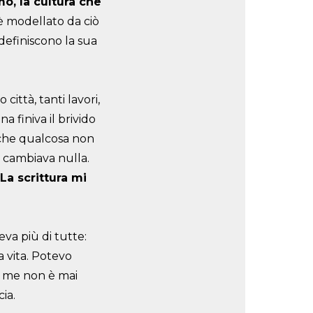
mo, la cultura che
 è modellato da ciò
 definiscono la sua
città, tanti lavori,
 finiva il brivido
 che qualcosa non
 cambiava nulla.
La scrittura mi
va più di tutte:
a vita. Potevo
 me non è mai
ia.