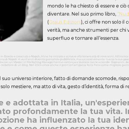
mondo le ha chiesto di essere e ciò 
diventare. Nel suo primo libro,
“Nuda
(
Graus Edizioni
), ci offre non solo il
verità, ma anche strumenti per chi v
superfluo e tornare all’essenza.
in Brasile e cresciuta a Napoli, Aline ha iniziato a scrivere alla tenera età di nove anni. All’incirca
no di Napoli. A vent’anni diventa giornalista pubblicista, ma successivamente riversa la sua pass
lizza con un Master in Marketing Management e continua a lavorare con le aziende. Dopo anni, dec
me redattore di un blog. Nel 2024 vince anche il premio Campania Terra Felix come migliore gior
l suo universo interiore, fatto di domande scomode, risp
olo mestiere, ma atto di vita, gesto d’identità, forma di r
ile e adottata in Italia, un'esperi
to profondamente la tua vita. I
zione ha influenzato la tua iden
le e come queste esperienze h