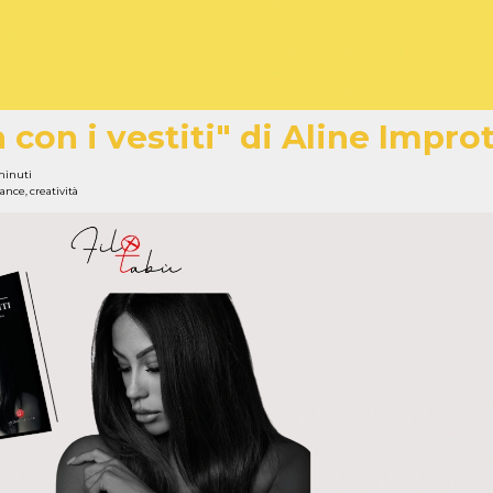
con i vestiti" di Aline Impro
minuti
mance
,
creatività