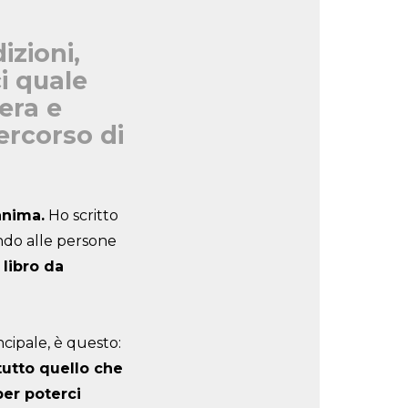
izioni,
i quale
era e
ercorso di
anima.
Ho scritto
ndo alle persone
 libro da
cipale, è questo:
 tutto quello che
per poterci