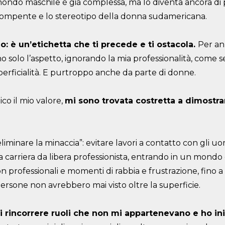
mondo maschile è già complessa, ma lo diventa ancora di 
orompente e lo stereotipo della donna sudamericana.
o: è un’etichetta che ti precede e ti ostacola.
Per ann
solo l’aspetto, ignorando la mia professionalità, come se
erficialità. E purtroppo anche da parte di donne.
co il mio valore,
mi sono trovata costretta a dimostra
eliminare la minaccia”: evitare lavori a contatto con gli uo
a carriera da libera professionista, entrando in un mond
non professionali e momenti di rabbia e frustrazione, fino 
persone non avrebbero mai visto oltre la superficie.
 rincorrere ruoli che non mi appartenevano e ho iniz