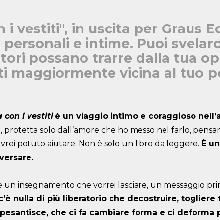
 i vestiti", in uscita per Graus Ed
personali e intime. Puoi svelarc
tori possano trarre dalla tua op
nti maggiormente vicina al tuo p
 con i vestiti
è un viaggio intimo e coraggioso nell’
 protetta solo dall’amore che ho messo nel farlo, pensa
vrei potuto aiutare. Non è solo un libro da leggere.
È un
aversare.
è un insegnamento che vorrei lasciare, un messaggio prin
c’è nulla di più liberatorio che decostruire, togliere
ppesantisce, che ci fa cambiare forma e ci deforma 