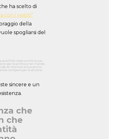
che ha scelto di
 con i vestiti”
 coraggio della
uole spogliarsi del
 a quell’età risale anche la sua
ione per la scrittura nel mondo
ide di ritornare al suo primo
nalista campana per la sezione
oste sincere e un
esistenza.
enza che
n che
tità
anno