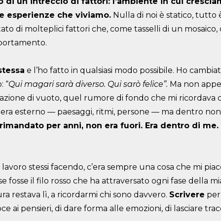
to di un intreccio di fattori: l’ambiente in cui crescia
le esperienze che viviamo.
Nulla di noi è statico, tutto
ato di molteplici fattori che, come tasselli di un mosaico,
mportamento.
stessa
e l’ho fatto in qualsiasi modo possibile. Ho cambiato 
: “
Qui magari sarà diverso. Qui sarò felice”.
Ma non appena
sazione di vuoto, quel rumore di fondo che mi ricordava
 era esterno — paesaggi, ritmi, persone — ma dentro non
rimandato per anni, non era fuori. Era dentro di me. 
avoro stessi facendo, c’era sempre una cosa che mi piace
 fosse il filo rosso che ha attraversato ogni fase della mi
ra restava lì, a ricordarmi chi sono davvero.
Scrivere
per
 ai pensieri, di dare forma alle emozioni, di lasciare tracc