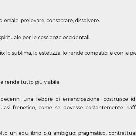
coloniale: prelevare, consacrare, dissolvere.
spirituale per le coscienze occidentali.
o: lo sublima, lo estetizza, lo rende compatibile con la pi
e rende tutto più visibile.
a decenni una febbre di emancipazione: costruisce id
asi frenetico, come se dovesse costantemente riaff
to un equilibrio più ambiguo: pragmatico, contrattuale