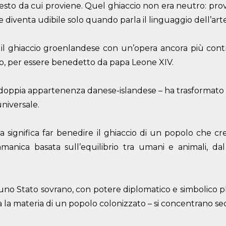
ntesto da cui proviene. Quel ghiaccio non era neutro: pro
 diventa udibile solo quando parla il linguaggio dell’art
 il ghiaccio groenlandese con un’opera ancora più cont
ano, per essere benedetto da papa Leone XIV.
la doppia appartenenza danese-islandese – ha trasformato 
niversale.
 significa far benedire il ghiaccio di un popolo che cred
anica basata sull’equilibrio tra umani e animali, da
è uno Stato sovrano, con potere diplomatico e simbolico p
 la materia di un popolo colonizzato – si concentrano seco