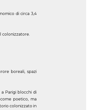
omico di circa 3,4
l colonizzatore.
rore boreali, spazi
a Parigi blocchi di
o come poetico, ma
torio colonizzato in