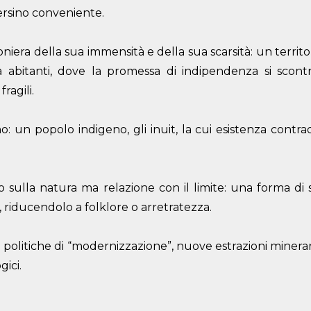
rsino conveniente.
niera della sua immensità e della sua scarsità: un territ
 abitanti, dove la promessa di indipendenza si scontr
ragili.
 un popolo indigeno, gli inuit, la cui esistenza contra
o sulla natura ma relazione con il limite: una forma di
, riducendolo a folklore o arretratezza.
a politiche di “modernizzazione”, nuove estrazioni minera
gici.