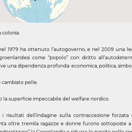
 colonia.
nel 1979 ha ottenuto l’autogoverno, e nel 2009 una le
groenlandesi come “popolo” con diritto all’autodeter
ive una dipendenza profonda: economica, politica, simbol
o cambiato pelle.
o la superficie impeccabile del welfare nordico.
 risultati dell’indagine sulla contraccezione forzata 
nta oltre tremila ragazze e donne furono sottoposte a s
modernizzare” la Groenlandia e ridurre le nascite nelle c