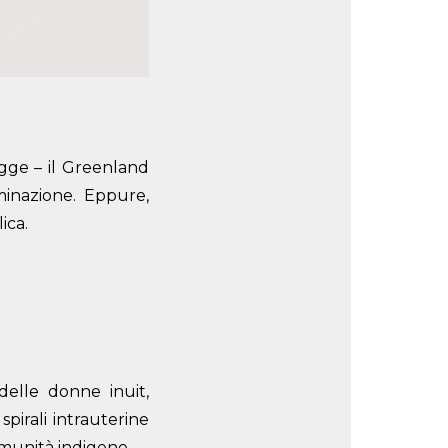
gge – il Greenland
minazione. Eppure,
ica.
delle donne inuit,
pirali intrauterine
omunità indigene.