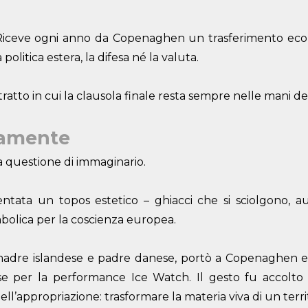
 Riceve ogni anno da Copenaghen un trasferimento econ
politica estera, la difesa né la valuta.
atto in cui la clausola finale resta sempre nelle mani de
camente
na questione di immaginario.
ntata un topos estetico – ghiacci che si sciolgono, au
mbolica per la coscienza europea.
a madre islandese e padre danese, portò a Copenaghen e 
ese per la performance Ice Watch. Il gesto fu accolt
l’appropriazione: trasformare la materia viva di un terri