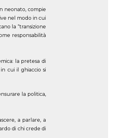
 un neonato, compie
ive nel modo in cui
cano la “transizione
come responsabilità
ica: la pretesa di
n cui il ghiaccio si
surare la politica,
scere, a parlare, a
ardo di chi crede di