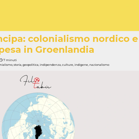
ncipa: colonialismo nordico e
pesa in Groenlandia
7 minuti
onialismo
,
storia
,
geopolitica
,
indipendenza
,
culture
,
indigene
,
nazionalismo