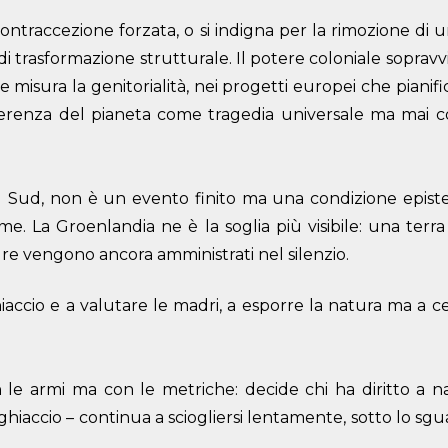
ntraccezione forzata, o si indigna per la rimozione di
 trasformazione strutturale. Il potere coloniale sopravv
he misura la genitorialità, nei progetti europei che pianifi
offerenza del pianeta come tragedia universale ma mai 
 Sud, non è un evento finito ma una condizione epistem
e. La Groenlandia ne è la soglia più visibile: una terra i
lture vengono ancora amministrati nel silenzio.
accio e a valutare le madri, a esporre la natura ma a cen
n le armi ma con le metriche: decide chi ha diritto a na
ghiaccio – continua a sciogliersi lentamente, sotto lo sgu