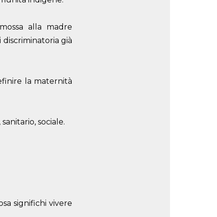
rimossa alla madre
discriminatoria già
efinire la maternità
anitario, sociale.
a significhi vivere