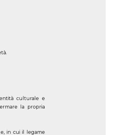
età.
entità culturale e
ermare la propria
, in cui il legame