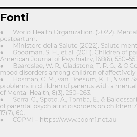
Fonti
●
World Health Organization. (2022). Ment
postpartum.
●
Ministero della Salute (2022). Salute ment
●
Goodman, S. H., et al. (2011). Children of p
American Journal of Psychiatry, 168(6), 550–55
●
Beardslee, W. R., Gladstone, T. R. G., & O’
mood disorders among children of affectively il
●
Hosman, C. M., van Doesum, K. T., & van S
problems in children of parents with a mental
of Mental Health, 8(3), 250–263.
●
Serra, G., Spoto, A., Tomba, E., & Baldessar
of parental psychiatric disorders on children:
17(7), 60.
●
COPMI – https://www.copmi.net.au