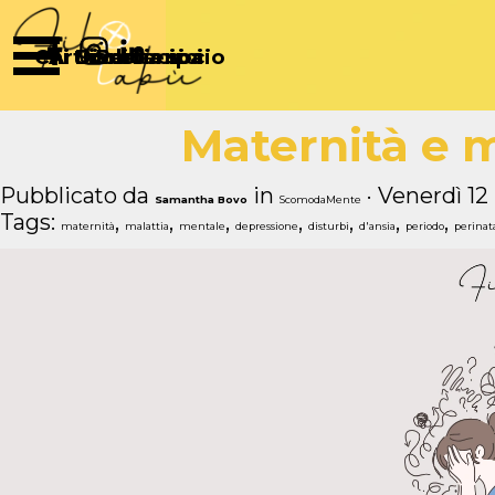
Vai ai contenuti
Salta menù
Chi Siamo
Articoli
Diventa socio
Partecipa
Sostienici
Maternità e 
Pubblicato da
in
· Venerdì 12
Samantha Bovo
ScomodaMente
Tags:
,
,
,
,
,
,
,
maternità
malattia
mentale
depressione
disturbi
d'ansia
periodo
perinat