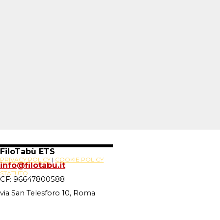
FiloTabù ETS
PRIVACY POLICY
|
COOKIE POLICY
info@filotabu.it
STATUTO
CF: 96647800588
via San Telesforo 10, Roma
Site Powered By
Novus88