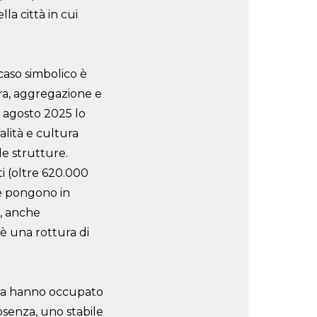
lla città in cui
caso simbolico è
ra, aggregazione e
1 agosto 2025 lo
alità e cultura
e strutture.
i (oltre 620.000
he pongono in
, anche
, è una rottura di
a hanno occupato
senza, uno stabile