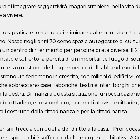
ura di
integrare soggettività, magari straniere, nella vita de
 a vivere.
lo si pratica e lo si cerca di eliminare dalle narrazioni.
Un 
ano. Nasce negli anni 70 come spazio
autogestito di cultu
a un centro di
riferimento per persone di età diverse. Il 2
tato e sofferto la perdita di un importante luogo di soci
 luce la questione dello sgombero e dell'
abbandono dell
strano un fenomeno in crescita, con milioni di edifici
vuot
, che abbracciano case, fabbriche,
teatri e interi borghi, c
lla destra.
Dinnanzi a questa situazione, un'
occupazione
rado
cittadino, e lo sgombero, per molti attivisti e cittadini
rali costruite dalla cittadinanza e per la cittadinanza.
 si intreccia con quella del diritto alla casa. I
Prendocas
re respiro a chi è soffocato
dall'
emergenza abitativa. A Co