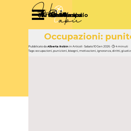
Vai ai contenuti
Salta menù
Chi Siamo
Articoli
Diventa socio
Partecipa
Sostienici
Occupazioni: punit
Pubblicato da
Alberta Robin
in
Articoli
· Sabato 10 Gen 2026 ·
4 minuti
Tags:
occupazioni
,
punizioni
,
bisogni
,
motivazioni
,
ignoranza
,
diritti
,
giustiz