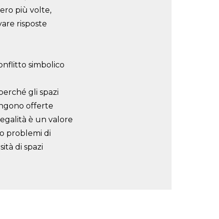
ro più volte,
vare risposte
onflitto simbolico
perché gli spazi
engono offerte
legalità è un valore
o problemi di
sità di spazi