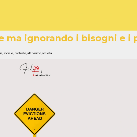
e ma ignorando i bisogni e i
ia
,
sociale
,
proteste
,
attivismo
,
società