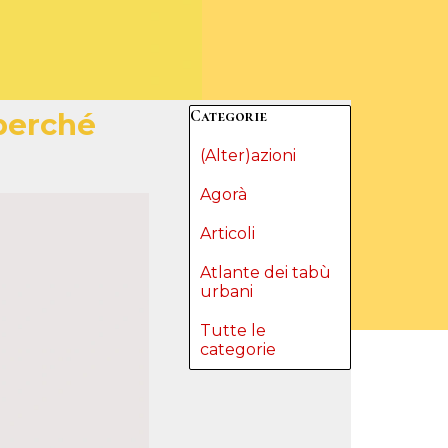
Salta blocco Categorie
Categorie
 perché
(Alter)azioni
Agorà
Articoli
Atlante dei tabù
urbani
Tutte le
categorie