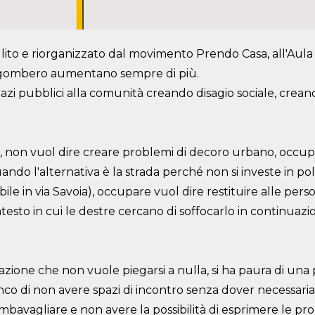
ipulito e riorganizzato dal movimento Prendo Casa, all'Aul
di sgombero aumentano sempre di più.
pazi pubblici alla comunità creando disagio sociale,
crean
, non vuol dire creare problemi di decoro urbano,
occupa
uando l'
alternativa è la strada perché
non si investe in pol
bile in via
Savoia), occupare vuol dire restituire alle perso
testo in cui le destre cercano di soffocarlo in continuaz
azione che non vuole piegarsi a nulla, si ha paura di una
nco di non avere spazi di incontro
senza dover necessar
imbavagliare e non
avere la possibilità di esprimere le pro