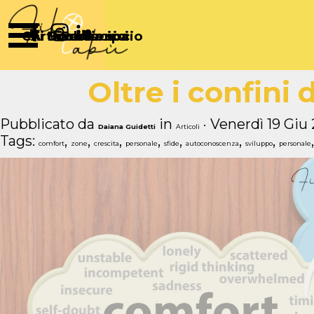
Vai ai contenuti
Salta menù
Chi Siamo
Articoli
Diventa socio
Partecipa
Sostienici
Oltre i confini
Pubblicato da
in
· Venerdì 19 Giu
Daiana Guidetti
Articoli
Tags:
,
,
,
,
,
,
,
comfort
zone
crescita
personale
sfide
autoconoscenza
sviluppo
personale