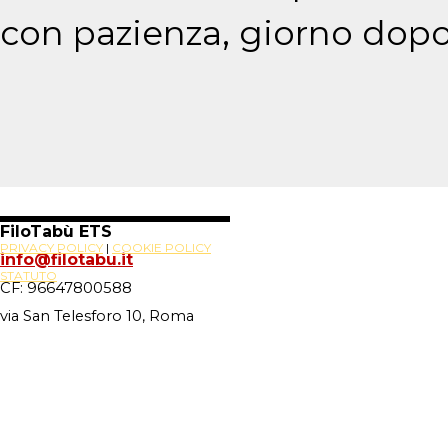
con pazienza, giorno dopo
FiloTabù ETS
PRIVACY POLICY
|
COOKIE POLICY
info@filotabu.it
STATUTO
CF: 96647800588
via San Telesforo 10, Roma
Site Powered By
Novus88