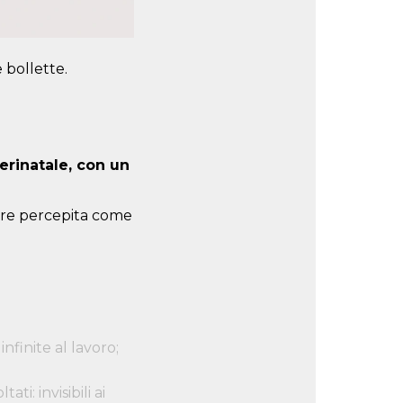
 bollette.
erinatale, con un
sere percepita come
infinite al lavoro;
i: invisibili ai