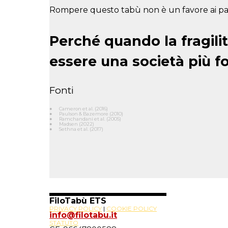
Rompere questo tabù non è un favore ai padri 
Perché quando la fragil
essere una società più fo
Fonti
●
Cameron et al. (2016)
●
Paulson & Bazemore (2010)
●
Ramchandani et al. (2005)
●
Madsen (2022)
●
Sethna et al. (2017)
FiloTabù ETS
PRIVACY POLICY
|
COOKIE POLICY
info@filotabu.it
STATUTO