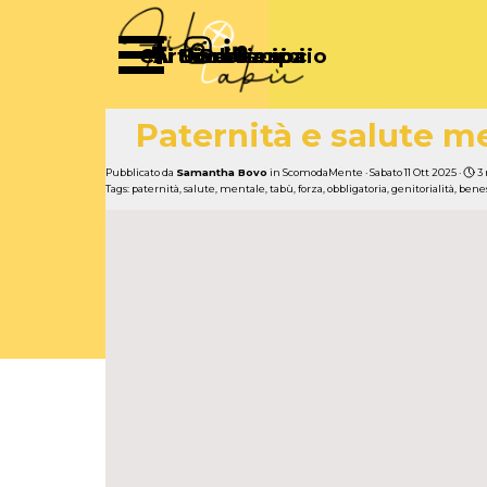
Vai ai contenuti
Salta menù
Chi Siamo
Articoli
Diventa socio
Partecipa
Sostienici
Paternità e salute me
Pubblicato da
Samantha Bovo
in
ScomodaMente
· Sabato 11 Ott 2025 ·
3
Tags:
paternità
,
salute
,
mentale
,
tabù
,
forza
,
obbligatoria
,
genitorialità
,
bene