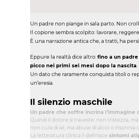
Un padre non piange in sala parto. Non crol
Il copione sembra scolpito: lavorare, reggere
È una narrazione antica che, a tratti, ha persi
Eppure la realtà dice altro:
fino a un padre
picco nei primi sei mesi dopo la nascita
.
Un dato che raramente conquista titoli o rep
un’eresia.
Il silenzio maschile
Un padre che soffre incrina l’immagine col
Quindi il dolore si traveste: non tristezza, ma i
non cura di sé, ma abuso di alcol o insonnia c
La letteratura clinica li definisce
sintomi ati