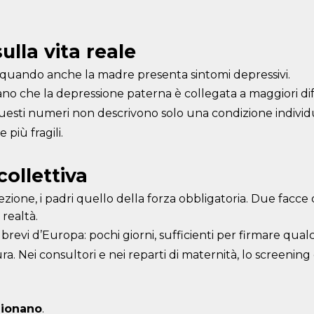
ulla vita reale
re quando anche la madre presenta sintomi depressivi.
trano che la depressione paterna è collegata a maggiori di
esti numeri non descrivono solo una condizione individu
 più fragili.
collettiva
ezione, i padri quello della forza obbligatoria. Due facce 
realtà.
più brevi d’Europa: pochi giorni, sufficienti per firmare q
. Nei consultori e nei reparti di maternità, lo screening 
nzionano
.