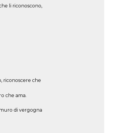
he li riconoscono,
o, riconoscere che
ro che ama.
il muro di vergogna