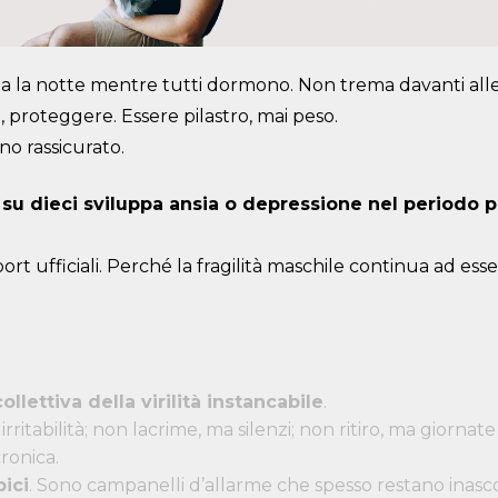
la la notte mentre tutti dormono. Non trema davanti alle
, proteggere. Essere pilastro, mai peso.
no rassicurato.
 su dieci sviluppa ansia o depressione nel periodo p
ort ufficiali. Perché la fragilità maschile continua ad es
lettiva della virilità instancabile
.
rritabilità; non lacrime, ma silenzi; non ritiro, ma giornate 
ronica.
pici
. Sono campanelli d’allarme che spesso restano inascoltat