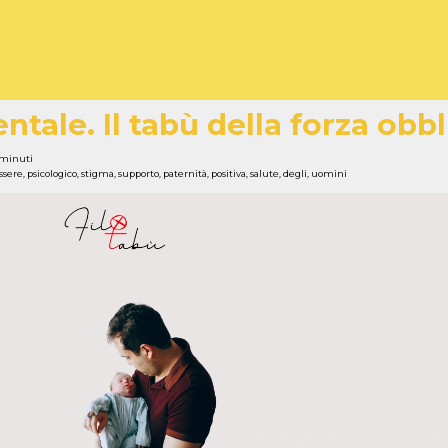
ntale. Il tabù della forza obb
 minuti
ssere
,
psicologico
,
stigma
,
supporto
,
paternità
,
positiva
,
salute
,
degli
,
uomini