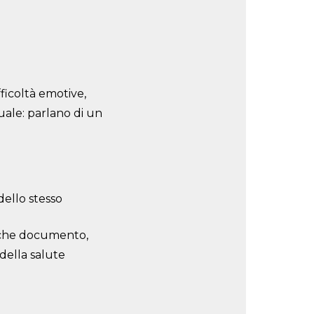
fficoltà emotive,
ale: parlano di un
dello stesso
ualche documento,
della salute