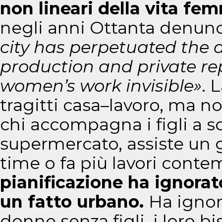
non lineari della vita fe
negli anni Ottanta denun
city has perpetuated the 
production and private re
women’s work invisible»
. 
tragitti casa–lavoro, ma n
chi accompagna i figli a s
supermercato, assiste un g
time o fa più lavori con
pianificazione ha ignorat
un fatto urbano.
Ha ignor
donne senza figli, i loro 