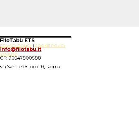
FiloTabù ETS
PRIVACY POLICY
|
COOKIE POLICY
info@filotabu.it
STATUTO
CF: 96647800588
via San Telesforo 10, Roma
Site Powered By
Novus88
Torna ai contenuti