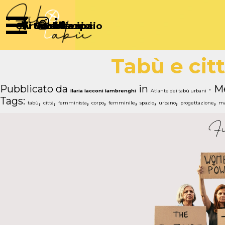
Vai ai contenuti
Salta menù
Chi Siamo
Articoli
Diventa socio
Partecipa
Sostienici
Tabù e cit
Pubblicato da
in
· M
Ilaria Iacconi Iambrenghi
Atlante dei tabù urbani
Tags:
,
,
,
,
,
,
,
,
tabù
città
femminista
corpo
femminile
spazio
urbano
progettazione
ma