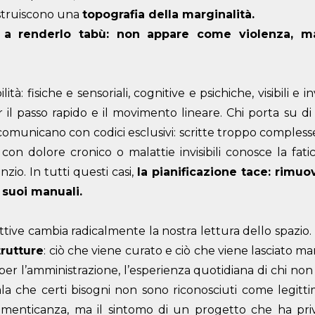
struiscono una
topografia della marginalità.
lo a renderlo tabù: non appare come violenza,
tà: fisiche e sensoriali, cognitive e psichiche, visibili e inv
r il passo rapido e il movimento lineare. Chi porta su d
e comunicano con codici esclusivi: scritte troppo comples
ve con dolore cronico o malattie invisibili conosce la fa
io. In tutti questi casi,
la pianificazione tace: rimuov
 suoi manuali.
tive cambia radicalmente la nostra lettura dello spazio.
trutture
: ciò che viene curato e ciò che viene lasciato m
 l’amministrazione, l’esperienza quotidiana di chi non p
nala che certi bisogni non sono riconosciuti come legitt
enticanza, ma il sintomo di un progetto che ha privi