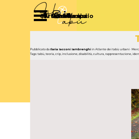
Vai ai contenuti
Salta menù
Chi Siamo
Articoli
Diventa socio
Partecipa
Sostienici
Pubblicato da
Ilaria Iacconi Iambrenghi
in
Atlante dei tabù urbani
· Merc
Tags:
tabù
,
teoria
,
crip
,
inclusione
,
disabilità
,
cultura
,
rappresentazione
,
iden