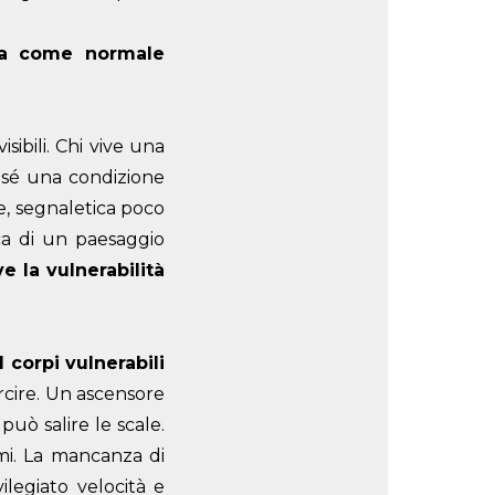
 ma come normale
isibili. Chi vive una
i sé una condizione
se, segnaletica poco
tica di un paesaggio
e la vulnerabilità
I corpi vulnerabili
arcire. Un ascensore
uò salire le scale.
imi. La mancanza di
legiato velocità e