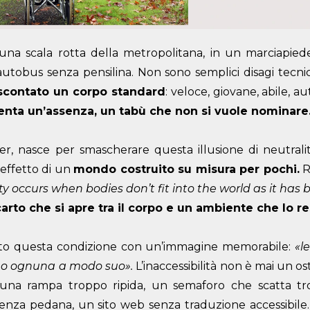
n una scala rotta della metropolitana, in un marciapie
autobus senza pensilina. Non sono semplici disagi tecnici
scontato un corpo standard
: veloce, giovane, abile, 
enta un’assenza, un tabù che non si vuole nominare
r, nasce per smascherare questa illusione di neutrali
l’effetto di un
mondo costruito su misura per pochi.
R
ity occurs when bodies don’t fit into the world as it has 
carto che si apre tra il corpo e un ambiente che lo r
itto questa condizione con un’immagine memorabile:
«le
 sono ognuna a modo suo».
L’inaccessibilità non è mai un o
 una rampa troppo ripida, un semaforo che scatta tr
nza pedana, un sito web senza traduzione accessibile