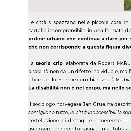
Le città si spezzano nelle piccole cose: i
cartello incomprensibile, in una fermata d’
ordine urbano che continua a dare per 
che non corrisponde a questa figura div
La
teoria crip
, elaborata da Robert McRue
disabilità non sia un difetto individuale, ma 
Thomson lo esprime con chiarezza:
“Disabil
La disabilità non è nel corpo, ma nello s
Il sociologo norvegese Jan Grue ha descr
somigliano tutte, le città inaccessibili lo
costellazione di dettagli e incoerenze —
ascensore che non funziona, un autobus se