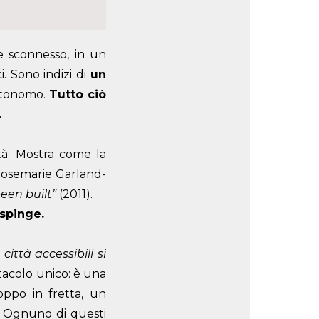
de sconnesso, in un
. Sono indizi di
un
autonomo.
Tutto ciò
.
tà. Mostra come la
osemarie Garland-
been built”
(2011).
espinge.
 città accessibili si
stacolo unico: è una
oppo in fretta, un
. Ognuno di questi