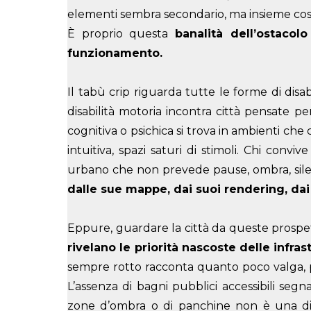
elementi sembra secondario, ma insieme co
È proprio questa
banalità dell’ostaco
funzionamento.
Il tabù crip riguarda tutte le forme di disabili
disabilità motoria incontra città pensate pe
cognitiva o psichica si trova in ambienti ch
intuitiva, spazi saturi di stimoli. Chi convi
urbano che non prevede pause, ombra, silenz
dalle sue mappe, dai suoi rendering, dai
Eppure, guardare la città da queste prospet
rivelano le priorità nascoste delle infras
sempre rotto racconta quanto poco valga, per
L’assenza di bagni pubblici accessibili seg
zone d’ombra o di panchine non è una dim