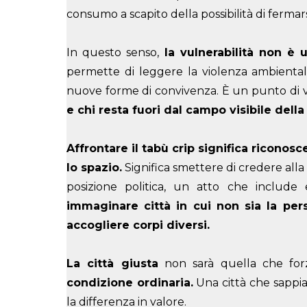
consumo a scapito della possibilità di fermarsi
In questo senso,
la vulnerabilità non è
permette di leggere la violenza ambientale
nuove forme di convivenza. È un punto di v
e chi resta fuori dal campo visibile della 
Affrontare il tabù crip significa riconos
lo spazio.
Significa smettere di credere alla
posizione politica, un atto che include
immaginare città in cui non sia la per
accogliere corpi diversi.
La città giusta
non sarà quella che for
condizione ordinaria.
Una città che sappia t
la differenza in valore.