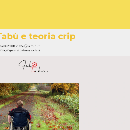
Tabù e teoria crip
oledì 29 Ott 2025 ·
4 minuti
tità
,
stigma
,
attivismo
,
società