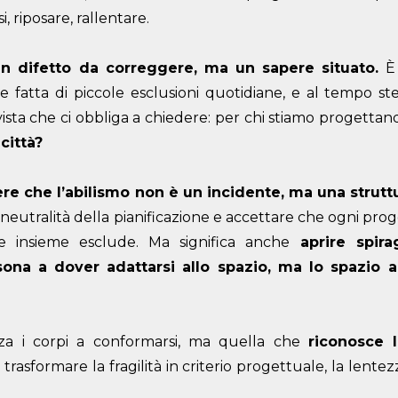
, riposare, rallentare.
 un difetto da correggere, ma un sapere situato.
È 
 fatta di piccole esclusioni quotidiane, e al tempo st
ista che ci obbliga a chiedere: per chi stiamo progetta
città?
cere che l’abilismo non è un incidente, ma una strut
 neutralità della pianificazione e accettare che ogni pro
 e insieme esclude. Ma significa anche
aprire spirag
sona a dover adattarsi allo spazio, ma lo spazio a
za i corpi a conformarsi, ma quella che
riconosce 
rasformare la fragilità in criterio progettuale, la lentezz