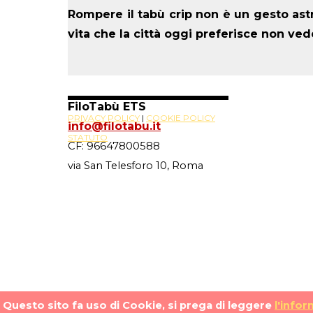
Rompere il tabù crip non è un gesto astra
vita che la città oggi preferisce non ved
FiloTabù ETS
PRIVACY POLICY
|
COOKIE POLICY
info@filotabu.it
STATUTO
CF: 96647800588
via San Telesforo 10, Roma
Site Powered By
Novus88
Questo sito fa uso di Cookie, si prega di leggere
l'infor