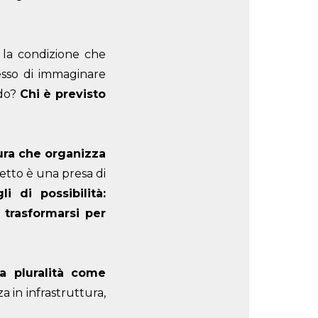
la condizione che
esso di immaginare
ndo?
Chi è previsto
tura che organizza
getto è una presa di
li di possibilità:
 trasformarsi per
la pluralità come
a in infrastruttura,