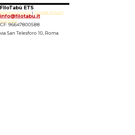
FiloTabù ETS
PRIVACY POLICY
|
COOKIE POLICY
info@filotabu.it
STATUTO
CF: 96647800588
via San Telesforo 10, Roma
Site Powered By
Novus88
Torna ai contenuti