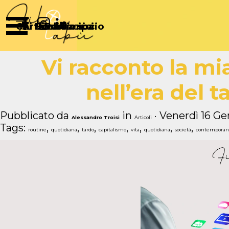
Vai ai contenuti
Salta menù
Chi Siamo
Articoli
Diventa socio
Partecipa
Sostienici
Vi racconto la mi
nell’era del 
Pubblicato da
in
· Venerdì 16 Ge
Alessandro Troisi
Articoli
Tags:
,
,
,
,
,
,
,
routine
quotidiana
tardo
capitalismo
vita
quotidiana
società
contemporan