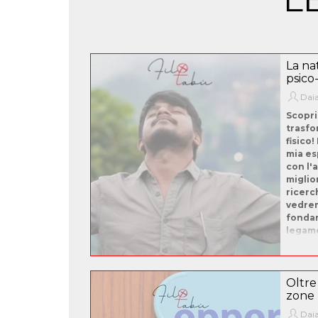
La na
psico
Daia
Scopri
trasfo
fisico!
mia es
con l'
miglior
ricerc
vedre
fondam
legame
Oltre
zone
Daia