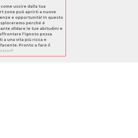
 come uscire dalla tua
t zone può aprirti a nuove
enze e opportunità! In questo
esploreremo perché è
ante sfidare le tue abitudini e
ffrontare l'ignoto possa
i a una vita più ricca e
facente. Pronto a fare il
passo?