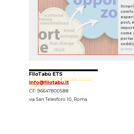
Scopri
comfor
esperi
post, 
import
come a
portart
soddis
primo 
FiloTabù ETS
PRIVACY POLICY
|
COOKIE POLICY
info@filotabu.it
STATUTO
CF: 96647800588
via San Telesforo 10, Roma
Site Powered By
Novus88