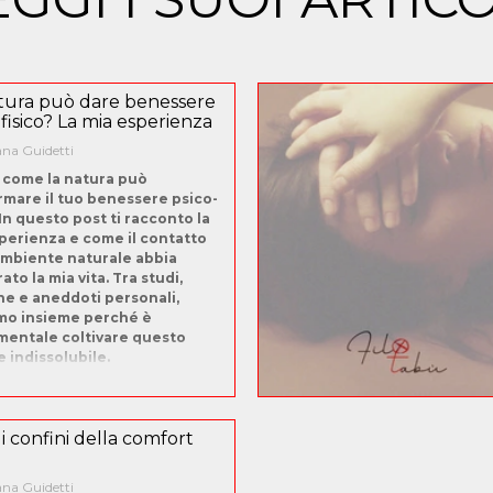
tura può dare benessere
-fisico? La mia esperienza
na Guidetti
 come la natura può
rmare il tuo benessere psico-
 In questo post ti racconto la
perienza e come il contatto
ambiente naturale abbia
ato la mia vita. Tra studi,
he e aneddoti personali,
mo insieme perché è
entale coltivare questo
 indissolubile.
 i confini della comfort
na Guidetti