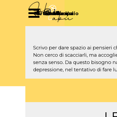
Vai ai contenuti
Salta menù
Chi Siamo
Articoli
Diventa socio
Partecipa
Sostienici
Scrivo per dare spazio ai pensieri 
Non cerco di scacciarli, ma accoglie
senza senso. Da questo bisogno na
depressione, nel tentativo di fare l
L