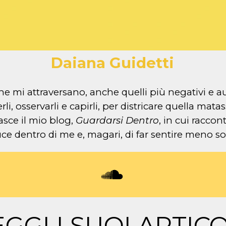
Daiana Guidetti
che mi attraversano, anche quelli più negativi e a
rli, osservarli e capirli, per districare quella mat
sce il mio blog,
Guardarsi Dentro
, in cui raccon
uce dentro di me e, magari, di far sentire meno sol
EGGI I SUOI ARTICO