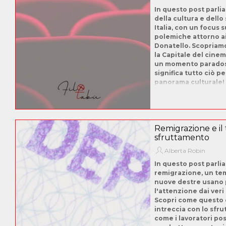
In questo post parli
della cultura e dello
Italia, con un focus s
polemiche attorno ai
Donatello. Scopriam
la Capitale del cinem
un momento parados
significa tutto ciò pe
panorama culturale!
Remigrazione e il
sfruttamento
Alberta Robin
In questo post parli
remigrazione, un tem
nuove destre usano 
l'attenzione dai veri
Scopri come questo 
intreccia con lo sfr
come i lavoratori pos