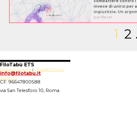
combattere contro i p
invece di unirsi per 
ingiustizie. Un arg
perdere!
Pagina 
1
Vai 
2
FiloTabù ETS
PRIVACY POLICY
|
COOKIE POLICY
info@filotabu.it
STATUTO
CF: 96647800588
via San Telesforo 10, Roma
Site Powered By
Novus88