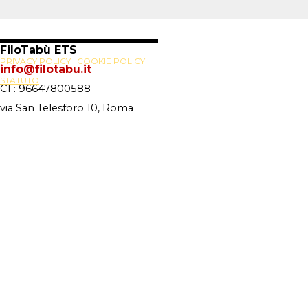
FiloTabù ETS
PRIVACY POLICY
|
COOKIE POLICY
info@filotabu.it
STATUTO
CF: 96647800588
via San Telesforo 10, Roma
Site Powered By
Novus88
Torna ai contenuti