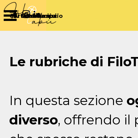
Vai ai contenuti
Salta menù
Chi Siamo
Articoli
Diventa socio
Partecipa
Sostienici
Le rubriche di Fil
In questa sezione
o
diverso
, offrendo il