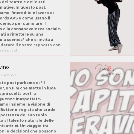
del teatro e delle arti
mative. In questo post,
iamo l'incredibile lavoro di
Words APS e come usano il
cenico per stimolare il
o e la consapevolezza sociale.
ati a riflettere su una
ola scenica" che ci invita a
iderare il nostro rapporto con
 risorsa!
vino
ia Raviola
sto post parliamo di "Il
o", un film che mette in luce
gni scelta porti a
guenze inaspettate.
amo insieme la visione di
Bottone, regista che crede
mportanza del suo ruolo
to al talento naturale delle
ti attrici. Un viaggio tra
oni e decisioni che possono