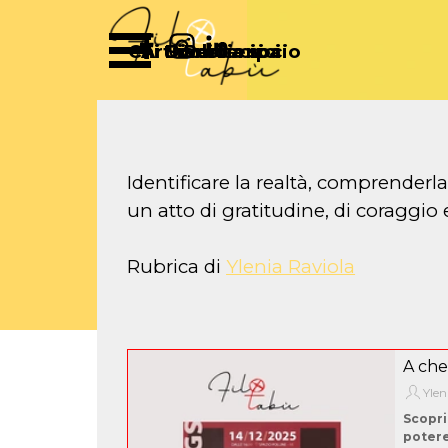
Vai ai contenuti
Salta menù
Chi Siamo
Articoli
Diventa socio
Partecipa
Sostienici
Identificare la realtà, comprender
un atto di gratitudine, di coraggio
Rubrica di
Ylenia Raviola
A che 
Ylen
Scopri
potere 