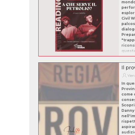
mondo 
perfor
esplor
Civil 
palcos
dialog
Prepar
"trapp
ricons
questa
Il pro
Ylen
In que
Provin
come o
conse
Scopri
Danny 
nell'i
rispet
aspiran
audizi