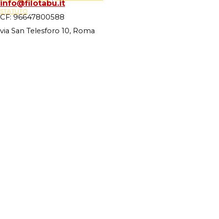
info@filotabu.it
STATUTO
CF: 96647800588
via San Telesforo 10, Roma
Site Powered By
Novus88
Torna ai contenuti