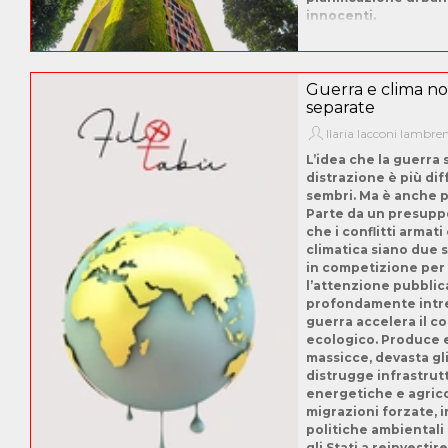
innocenti.
Guerra e clima no
separate
Ilaria Iacconi Iambre
L’idea che la guerra 
distrazione è più dif
sembri. Ma è anche p
Parte da un presuppo
che i conflitti armati 
climatica siano due 
in competizione per 
l’attenzione pubblica
profondamente intre
guerra accelera il co
ecologico. Produce 
massicce, devasta gl
distrugge infrastrut
energetiche e agrico
migrazioni forzate, 
politiche ambientali 
gli Stati a reinvestire