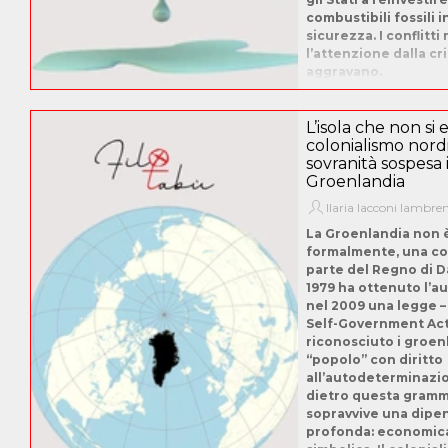
combustibili fossili 
sicurezza. I conflitt
l’attenzione dalla cri
aggravano.
L’isola che non si
colonialismo nord
sovranità sospesa 
Groenlandia
Ilaria Iacconi Iambre
La Groenlandia non è
formalmente, una col
parte del Regno di D
1979 ha ottenuto l’a
nel 2009 una legge –
Self-Government Act
riconosciuto i groe
“popolo” con diritto
all’autodeterminazi
dietro questa gramma
sopravvive una dip
profonda: economica,