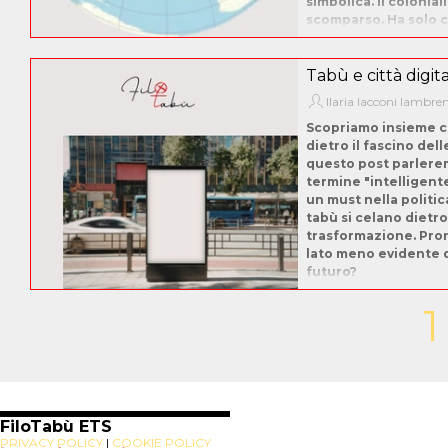
simbolica. Il colonial
scomparso. Ha solo c
Tabù e città digit
Ilaria Iacconi Iambre
Scopriamo insieme c
dietro il fascino dell
questo post parlerem
termine "intelligente
un must nella politic
tabù si celano dietr
trasformazione. Pront
lato meno evidente d
futuro?
Pa
1
FiloTabù ETS
PRIVACY POLICY
|
COOKIE POLICY