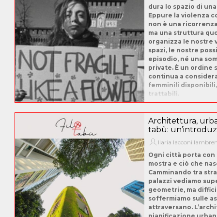
dura lo spazio di una
Eppure la violenza c
non è una ricorrenza
ma una struttura qu
organizza le nostre vi
spazi, le nostre possi
episodio, né una so
private. È un ordine 
continua a considera
femminili disponibili,
trattabili.
Architettura, urba
tabù: un’introdu
Ilaria Iacconi Iambre
Ogni città porta con 
mostra e ciò che na
Camminando tra stra
palazzi vediamo supe
geometrie, ma diffic
soffermiamo sulle as
attraversano. L’archi
pianificazione urba