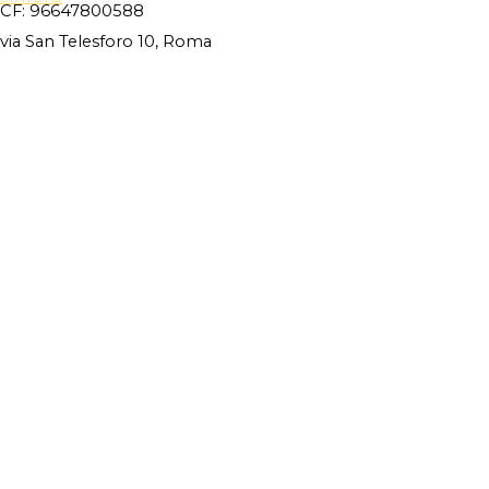
CF: 96647800588
via San Telesforo 10, Roma
Site Powered By
Novus88
Torna ai contenuti