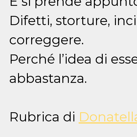
E si prende appunto
Difetti, storture, in
correggere.
Perché l’idea di ess
abbastanza.
Rubrica di
Donatell