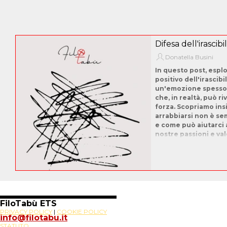
Difesa dell'irascibil
Donatella Busini
In questo post, esplo
positivo dell'irascibil
un'emozione spesso 
che, in realtà, può ri
forza. Scopriamo in
arrabbiarsi non è se
e come può aiutarci 
nostre passioni e val
FiloTabù ETS
PRIVACY POLICY
|
COOKIE POLICY
info@filotabu.it
STATUTO