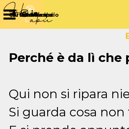
Vai ai contenuti
Salta menù
Chi Siamo
Articoli
Diventa socio
Partecipa
Sostienici
Perché è da lì che 
Qui non si ripara ni
Si guarda cosa non 