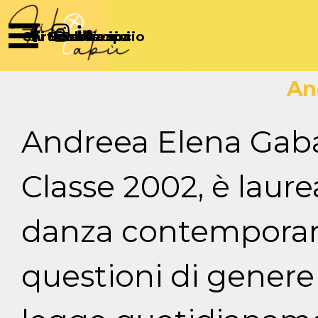
Vai ai contenuti
Salta menù
Chi Siamo
Articoli
Diventa socio
Partecipa
Sostienici
An
Andreea Elena Gab
Classe 2002, è laure
danza contemporan
questioni di genere 