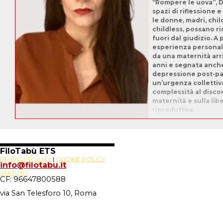
“Rompere le uova”, D
spazi di riflessione 
le donne, madri, chil
childless, possano r
fuori dal giudizio. A 
esperienza personale
da una maternità arri
anni e segnata anch
depressione post-par
un’urgenza collettiva
complessità al discor
maternità e sulla lib
riproduttiva.
FiloTabù ETS
PRIVACY POLICY
|
COOKIE POLICY
info@filotabu.it
STATUTO
CF: 96647800588
via San Telesforo 10, Roma
Site Powered By
Novus88