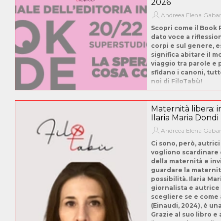
2026
Andreea Elena Gaba
Scopri come il Book 
dato voce a riflessio
corpi e sul genere, 
significa abitare il 
viaggio tra parole e 
sfidano i canoni, tut
noi di FiloTabù!
Maternità libera: i
Ilaria Maria Dondi
Andreea Elena Gaba
Ci sono, però, autric
vogliono scardinare
della maternità e invi
guardare la materni
possibilità. Ilaria Ma
giornalista e autrice 
scegliere se e come a
(Einaudi, 2024), è un
Grazie al suo libro e