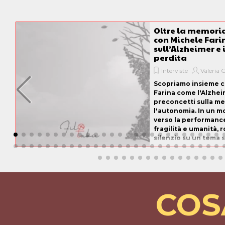
Oltre la memori
con Michele Fari
sull’Alzheimer e 
perdita
Interviste
Valeria
Scopriamo insieme 
Farina come l'Alzheim
preconcetti sulla m
l'autonomia. In un 
verso la performance
fragilità e umanità, 
silenzio su un tema 
trascurato. Un dialo
profondo che ci farà 
COS