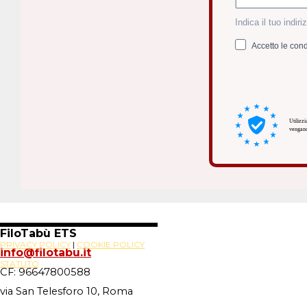
Indica il tuo indi
Accetto le cond
Utilizz
vengano
FiloTabù ETS
PRIVACY POLICY
|
COOKIE POLICY
info@filotabu.it
STATUTO
CF: 96647800588
via San Telesforo 10, Roma