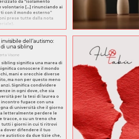
erizzato da “isolamento
e volontario […] rinunciando ai
ti con il mondo esterno”
ioni prese tutte dalla nota
riale).
o invisibile dell’autismo:
 di una sibling
rta Visone
 sibling significa una marea di
Significa conoscere il mondo
chi, mani e orecchie diverse
lito, ma non per questo meno
 anzi. Significa condividere
enze in ogni dove, che sia
versità per la tesi di laurea o
 incontro fugace con una
na di università che il giorno
a letteralmente perdere le
e tracce, o su un treno che
tutti i giorni in cui ti ritrovi
a dover difendere il tuo
are autistico da due tizie che,