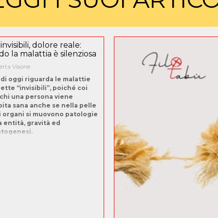
invisibili, dolore reale:
o la malattia è silenziosa
rta Visone
 di oggi riguarda le malattie
tte “invisibili”, poiché coi
cchi una persona viene
ita sana anche se nella pelle
i organi si muovono patologie
a entità, gravità ed
togenesi.