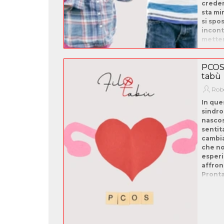
crede
sta mi
si spo
incont
metter
PCOS:
tabù
Robe
In que
sindro
nascost
sentit
cambia
che no
esperi
affron
Pronta