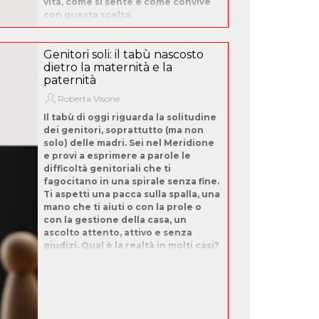
vita, come si sente e come convive
con questa scelta.
Genitori soli: il tabù nascosto
dietro la maternità e la
paternità
Roberta Visone
Il tabù di oggi riguarda la solitudine
dei genitori, soprattutto (ma non
solo) delle madri. Sei nel Meridione
e provi a esprimere a parole le
difficoltà genitoriali che ti
fagocitano in una spirale senza fine.
Ti aspetti una pacca sulla spalla, una
mano che ti aiuti o con la prole o
con la gestione della casa, un
ascolto attento, attivo e senza
giudizi. Qual è la realtà in molti casi?