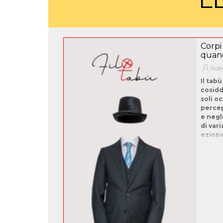
Corpi 
quand
Robe
Il tabù
cosidde
soli o
percep
e negl
di vari
eziopa