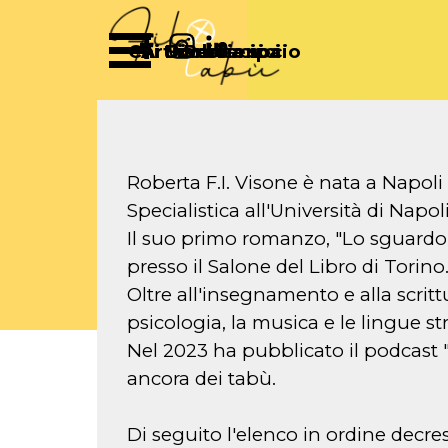
Vai ai contenuti
Salta menù
Chi Siamo
Articoli
Diventa socio
Partecipa
Sostienici
Roberta F.I. Visone è nata a Napoli
Specialistica all'Università di Napo
Il suo primo romanzo, "Lo sguardo di
presso il Salone del Libro di Torino
Oltre all'insegnamento e alla scrittu
psicologia, la musica e le lingue s
Nel 2023 ha pubblicato il podcast "
ancora dei tabù.
Di seguito l'elenco in ordine decre