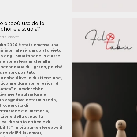
to o tabù uso dello
phone a scuola?
rta Visone
uglio 2024 è stata emessa una
inisteriale riguardo al divieto
so degli smartphone in classe,
mente estesa anche alla
 secondaria di II grado, poiché
uso spropositato
irebbe il livello di attenzione,
ticolare durante le lezioni di
tica” e inciderebbe
ivamente sul naturale
po cognitivo determinando,
ltro, perdita di
trazione e di memoria,
zione della capacità
ica, di spirito critico e di
bilità”. In più aumenterebbe il
no dell'Hikikomori,