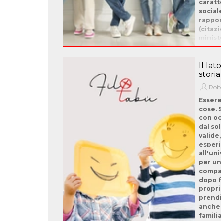
caratt
social
rappor
(citaz
ministe
Il lat
storia
Robe
Essere
cose. 
con oc
dal so
valide,
esperi
all'uni
per un
compag
dopo f
propri
prendi 
anche 
famili