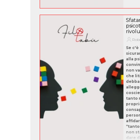
Sfatar
psico
rivol
Robe
Se c'è
sicura
alla p
convin
non va
che li
debban
allegg
coscie
tanto 
propri
consap
person
affida
“tanto
non st
dare d