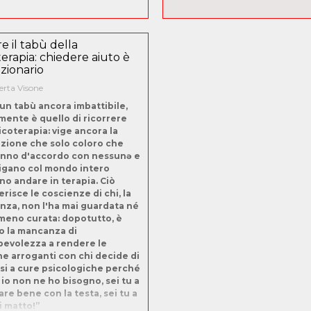
e il tabù della
terapia: chiedere aiuto è
uzionario
rta Visone
 un tabù ancora imbattibile,
mente è quello di ricorrere
sicoterapia: vige ancora la
zione che solo coloro che
nno d'accordo con nessunə e
tigano col mondo intero
o andare in terapia. Ciò
erisce le coscienze di chi, la
nza, non l'ha mai guardata né
meno curata: dopotutto, è
o la mancanza di
evolezza a rendere le
e arroganti con chi decide di
rsi a cure psicologiche perché
 io non ne ho bisogno, sei tu a
are bene con la testa, sei tu a
i matto!”