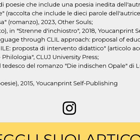
ta di poesie che include una poesia inedita dell'autr
e" (raccolta che include le dieci parole dell'autrice
Rosa" (romanzo), 2023, Other Souls;
to), in "Strenne d'inchiostro", 2018, Youcanprint S
nguage through CLIL approach: proposal of educa
LE: proposta di intervento didattico" (articolo ac
 Philologia", CLUJ University Press;
 dal tedesco del romanzo "Die indischen Opale" di
i poesie), 2015, Youcanprint Self-Publishing
EGGI I SUOI ARTICO