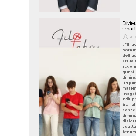
Divie
smart
Robe
L'11 l
nota m
dell'u
attual
scuola
quest'
diminu
“in par
matema
“negat
svilup
tra l'a
concen
diminu
dialett
adatta
fenome