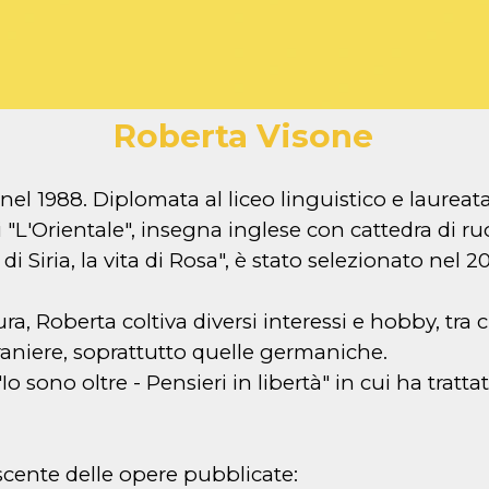
Roberta Visone
 nel 1988. Diplomata al liceo linguistico e laurea
li "L'Orientale", insegna inglese con cattedra di ru
 Siria, la vita di Rosa", è stato selezionato nel 2
.
ra, Roberta coltiva diversi interessi e hobby, tra cu
traniere, soprattutto quelle germaniche.
Io sono oltre - Pensieri in libertà" in cui ha trat
scente delle opere pubblicate: