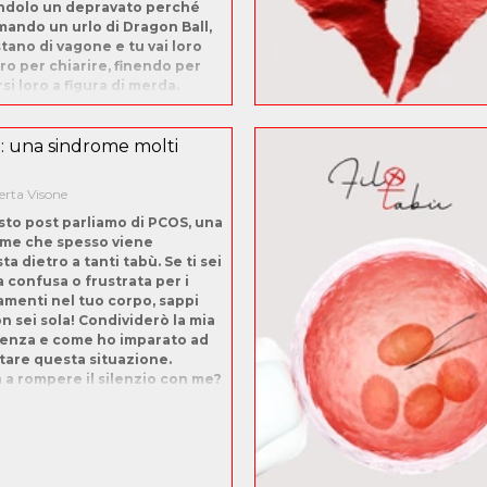
ndolo un depravato perché
mando un urlo di Dragon Ball,
stano di vagone e tu vai loro
ro per chiarire, finendo per
si loro a figura di merda.
 una sindrome molti
rta Visone
sto post parliamo di PCOS, una
me che spesso viene
a dietro a tanti tabù. Se ti sei
a confusa o frustrata per i
menti nel tuo corpo, sappi
n sei sola! Condividerò la mia
enza e come ho imparato ad
tare questa situazione.
 a rompere il silenzio con me?